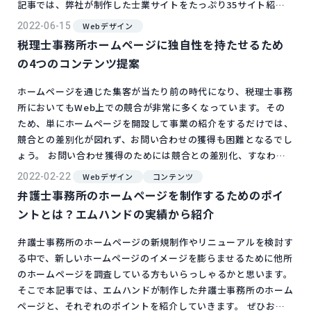
記事では、弊社が制作した士業サイトをたっぷり35サイト紹介
いたします！ 01. TMG法律事務所｜個人再生サポートサイト ht
2022-06-15
Webデザイン
tps://www.kojin-saisei.jp/ ■POINT 深刻な雰囲気は出さず、
税理士事務所ホームページに独自性を持たせるため
「財産を残し、明るい未来へ」のキャッチコピーの...
の4つのコンテンツ提案
ホームページを通じた集客が当たり前の時代になり、税理士事務
所においてもWeb上での競合が非常に多くなっています。その
ため、単にホームページを開設して事業の紹介をするだけでは、
競合との差別化が図れず、お問い合わせの獲得も困難となるでし
ょう。 お問い合わせ獲得のためには競合との差別化、すなわ
ち、税理士事務所の独自性をホームページ上でユーザーに伝える
2022-02-22
Webデザイン
コンテンツ
必要があります。 そこで本記事では、税理士事務所の独自性を
弁護士事務所のホームページを制作するためのポイ
ホームページ上でどのように訴求できるのか、独自性を持たせる
ントとは？エムハンドの実績から紹介
ためのホームページに掲載するコンテンツ...
弁護士事務所のホームページの新規制作やリニューアルを検討す
る中で、新しいホームページのイメージを膨らませるために他所
のホームページを調査している方もいらっしゃるかと思います。
そこで本記事では、エムハンドが制作した弁護士事務所のホーム
ページと、それぞれのポイントを紹介していきます。 ぜひお役