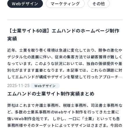
Webデザイン
マーケティング
その他
【士業サイト60選】エムハンドのホームページ制作
実績
近年、士業を取り巻く環境は急速に変化しており、競争の激化や
デジタル化の進展に伴い、従来の集客方法では顧客獲得が難しく
なっています。このような状況においては、独自の価値提供や差
別化がますます重要となります。本記事では、これらの課題に対
してエムハンドが構成やデザインを駆使して行ったアプローチを
ご紹介いたします。■目次・弁護士・税理士｜会計士・司法書士
2025-11-25
Webデザイン
｜行政書士・社会保険労務士・弁理士・採用弁護士外山法律事務
エムハンドの士業サイト制作実績まとめ
所｜医療機関・クリニック特化サイトhttps://medical.toyam
a-law-off...
弊社はこれまで弁護士事務所、税理士事務所、司法書士事務所な
ど、多数の士業系事務所のWebサイト制作を行ってきた士業に
強いWeb制作会社です。 しかし、一口に「士業」といっても各
事務所様やそのターゲットによってデザインはさまざま。今回の