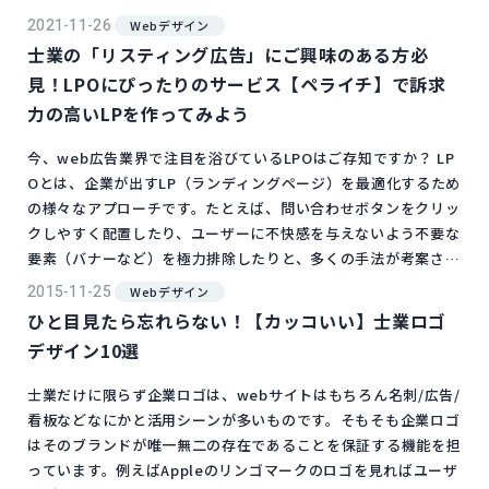
立てください。 エムハンド制作の弁護士事務所ホームページの
2021-11-26
Webデザイン
ジャンル区分 今回ご紹介するにあたり、弁護士事務所ホームペ
士業の「リスティング広告」にご興味のある方必
ージの目的に応じて下記の2ジャンルに分類しました。 事務所の
見！LPOにぴったりのサービス【ペライチ】で訴求
サービス内容や強みに加えて、ホー...
力の高いLPを作ってみよう
今、web広告業界で注目を浴びているLPOはご存知ですか？ LP
Oとは、企業が出すLP（ランディングページ）を最適化するため
の様々なアプローチです。たとえば、問い合わせボタンをクリッ
クしやすく配置したり、ユーザーに不快感を与えないよう不要な
要素（バナーなど）を極力排除したりと、多くの手法が考案さ
れ、実績を出しています。 今年からサービス開始したブラウザ
2015-11-25
Webデザイン
上でホームページを作ってそのまま公開できるサービス【ペライ
ひと目見たら忘れらない！【カッコいい】士業ロゴ
チ】を使えば、誰でも無料でLPを作ることができます。このペ
デザイン10選
ライチは士業の方々がリスティン...
士業だけに限らず企業ロゴは、webサイトはもちろん名刺/広告/
看板などなにかと活用シーンが多いものです。そもそも企業ロゴ
はそのブランドが唯一無二の存在であることを保証する機能を担
っています。例えばAppleのリンゴマークのロゴを見ればユーザ