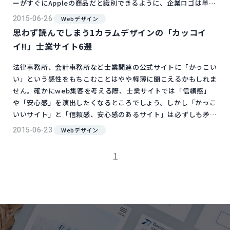
ーがすぐにAppleの商品だと識別できるように、企業ロゴは単な
るファッションではなくクライアントが迷わず自社のサービスや
2015-06-26
Webデザイン
製品にアクセスできる道しるべにもなるのです。 そこで今回は
思わず読んでしまう1カラムデザインの「カッコイ
ひと目見ただけで印象に残るかっこいい士業ロゴをモチーフ別に
イ!!」士業サイト6選
集めてみました。「士業」...
法律事務所、会計事務所など士業関連の公式サイトに「かっこい
い」という感性をもちこむことはやや軽薄に聞こえるかもしれま
せん。確かにweb集客を考える際、士業サイトでは「信頼感」
や「安心感」を演出したくなるところでしょう。しかし「かっこ
いいサイト」と「信頼感、安心感のあるサイト」は必ずしも矛盾
するものではなさそうです。 そんなわけで、今回は海外の士業
2015-06-23
Webデザイン
サイトで「かっこいい」ものを集めてみました。「かっこいい」
ではあまりに人それぞれですが、ここでは「最近のトレンドを織
1
り込んだ」という意味でお考えくださ...