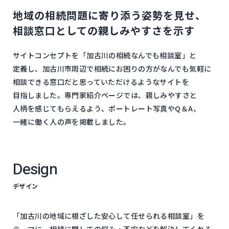
地域の​相続問題に​寄り添う​姿勢を​見せ、​
相談窓口と​しての​親しみやすさを​示す
サイトコンセプトを​「加古川の​相続なんでも​相談室」と​
定義し、​加古川市周辺で​相続に​お困りの​方が​なんでも​気軽に​
相談できる​窓口だと​思っていただけるような​サイトを​
目指しました。​専門家紹介ページでは、​親しみやすさと​
人柄を​感じて​もらえる​よう、​ポートレート写真や​Q＆A、​
一緒に​働く​人の​声を​掲載しました。
Design
デザイン
「加古川の​地域に​根ざした​安心して​任せられる​相談室」を​
テーマに、​相続に​関しての​悩み・​不安などを​解決してくれる​