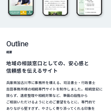
Outline
概要
地域の​相談窓口と​しての、​安心感と​
信頼感を​伝える​サイト
兵庫県加古川市に​事務所を​構える、​司法書士・​行政書士
吉田事務所様の​相続専門サイトを​制作しました。​相続登記に​
限らず、​遺産整理や相続対策など、​準備の​段階から​
ご相談いただけるようにとの​ご要望を​もとに、​専門的で​
ありながら堅すぎず、​やさしく​寄り​添ってくれる​印象を​