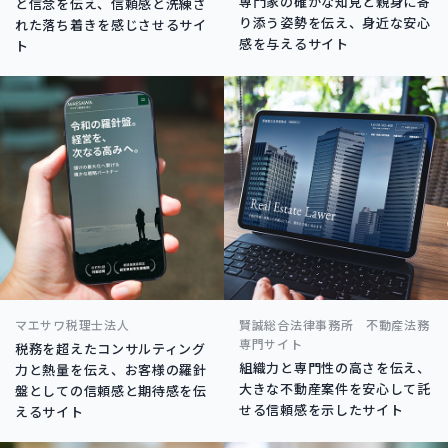
専門家の確かな知見と親身に寄
と信念を伝え、信頼感と洗練さ
り添う姿勢を伝え、身近な安心
れた落ち着きを感じさせるサイ
感を与えるサイト
ト
マエサワ税理士法人
賢誠総合法律事務所 不動産法務
専門サイト
税務を超えたコンサルティング
組織力と専門性の高さを伝え、
力と熱量を伝え、お客様の羅針
大きな不動産案件を安心して託
盤としての信頼感と期待感を伝
せる信頼感を示したサイト
えるサイト