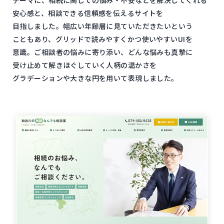
安心感と、​相談できる​信頼感を​伝える​サイトを​
目指しました。​幅広い年齢層に​見ていただきたいと​いう​
ことも​あり、​グリッドで​読みやすく​かつ​使いやすい​UIを​
意識。​ご相談者の​悩みに​寄り添い、​どんな​悩みも​真摯に​
受け止めて​解きほぐ​していく​人柄の​温かさを​
グラデーションや​大きな​円を​用いて​表現しました。