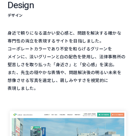
Design
デザイン
身近で​頼りに​なる​温かい​安心感と、​問題を​解決する​確かな​
専門性の​両立を​表現する​サイトを​目指しました。​
コーポレートカラーで​あり不安を​和らげる​グリーンを​
メインに、​淡い​グリーンと​白の​配色を​使用し、​法律事務所の​
堅苦しさを​取り払った​「身近さ」と​「安心感」を​演出。​
また、​先生の​穏やかな​表情や、​問題解​決後の​明るい​未来を​
想像させる​写真を​選定し、​親しみやすさを​視覚的に​
表現しました。