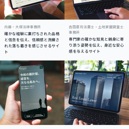
内藤・大塚法律事務所
吉田塁司法書士・土地家屋調査士
事務所
確かな経験に裏打ちされた品格
専門家の確かな知見と親身に寄
と信念を伝え、信頼感と洗練さ
り添う姿勢を伝え、身近な安心
れた落ち着きを感じさせるサイ
感を与えるサイト
ト