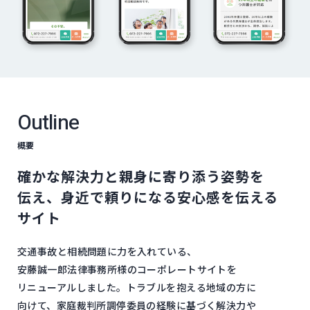
Outline
概要
確かな​解決力と​親身に​寄り添う​姿勢を​
伝え、​身近で​頼りに​なる​安心感を​伝える​
サイト
交通事故と​相続問題に​力を​入れている、​
安藤誠一郎法律事務所様の​コーポレートサイトを​
リニューアルしました。​トラブルを​抱える​地域の​方に​
向けて、​家庭裁判所調停委員の​経験に​基づく​解決力や​