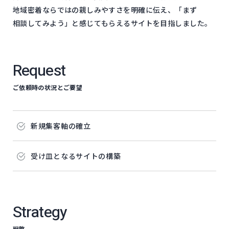
地域密着ならではの​親しみやすさを​明確に​伝え、​「まず​
相談してみよう」と​感じて​もらえる​サイトを​目指しました。
Request
ご依頼時の状況とご要望
新規集客軸の​確立
受け皿と​なる​サイトの​構築
Strategy
戦略