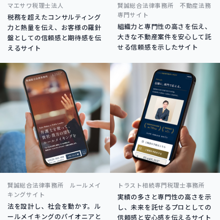
マエサワ税理士法人
賢誠総合法律事務所 不動産法務
専門サイト
税務を超えたコンサルティング
組織力と専門性の高さを伝え、
力と熱量を伝え、お客様の羅針
大きな不動産案件を安心して託
盤としての信頼感と期待感を伝
せる信頼感を示したサイト
えるサイト
賢誠総合法律事務所 ルールメイ
トラスト相続専門税理士事務所
キングサイト
実績の多さと専門性の高さを示
法を設計し、社会を動かす。ル
し、未来を託せるプロとしての
ールメイキングのパイオニアと
信頼感と安心感を伝えるサイト