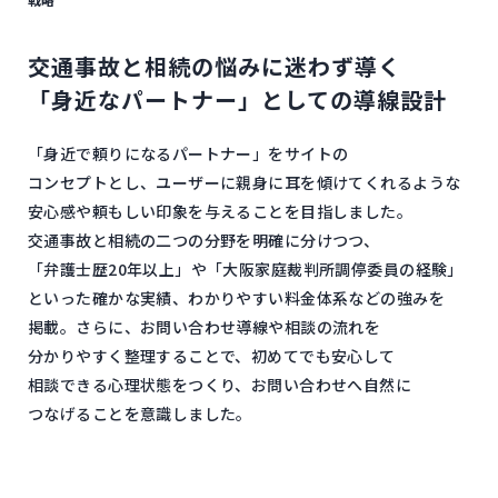
交通事故と​相続の​悩みに​迷わず​導く​
「身近な​パートナー」と​しての​導線設計
「身近で​頼りに​なる​パートナー」を​サイトの​
コンセプトとし、​ユーザーに​親身に​耳を​傾けてくれるような​
安心感や​頼もしい​印象を​与える​ことを​目指しました。​
交通事故と​相続の​二つの​分野を​明確に​分けつつ、​
「弁護士歴20年以上」や​「大阪家庭裁判所調停委員の​経験」
と​いった​確かな​実績、​わかりやすい​料金体系などの​強みを​
掲載。​さらに、​お問い​合わせ導線や​相談の​流れを​
分かりやすく​整理する​ことで、​初めて​でも​安心して​
相談できる​心理状態を​つくり、​お問い​合わせへ​自然に​
つなげる​ことを​意識しました。