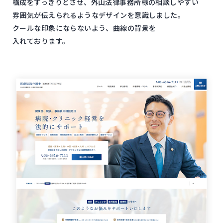
構成を​すっきりと​させ、​外山法律事務所様の​相談しやすい​
雰囲気が​伝えられるような​デザインを​意識しました。​
クールな​印象に​ならないよう、​曲線の​背景を​
入れております。