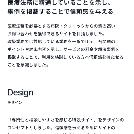
医療法務に​精通している​ことを​示し、​
事例を​掲載する​ことで​信頼感を​与える
医療法務を​必要と​する​病院・クリニックからの​質の​高い​
お問い​合わせを​獲得できる​サイトを​目指しました。​
取扱業務では​対応している​業務を​一覧で​明示。​各問題の​
ポイントや​対応内容を​示し、​サービスの​料金や​解決事例を​
掲載する​ことで、​利用を​検討している​方​へ​信頼感を​持たせる​
ことを​意識しました。
Design
デザイン
「専門性と​相談しやすさを​感じる​特設サイト」を​デザインの​
コンセプトとしました。​信頼感を​伝える​ために​サイトの​