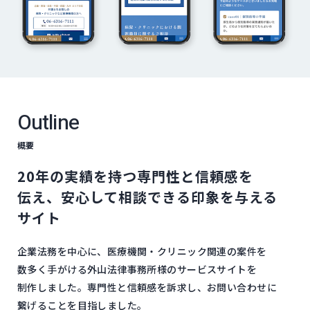
Outline
概要
20年の​実績を​持つ​専門性と​信頼感を​
伝え、​安心して​相談できる​印象を​与える​
サイト
企業法務を​中心に、​医療機関・​クリニック関連の​案件を​
数多く​手が​ける​外山法律事務所様の​サービスサイトを​
制作しました。​専門性と​信頼感を​訴求し、​お問い​合わせに​
繋げる​ことを​目指しました。