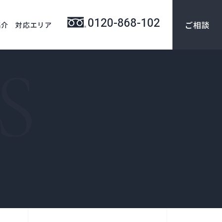
0120-868-102
ご相談
紹介
対応エリア