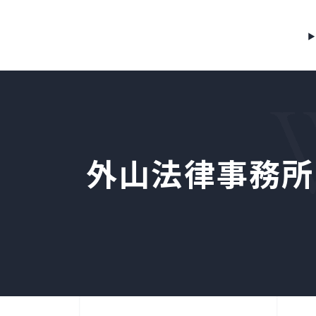
外山法律事務所