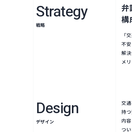
Strategy
弁
構
戦略
「交
不安
解決
メリ
Design
交通
持つ
内容
デザイン
つい