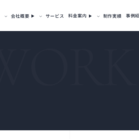
料金案内
事例
会社概要
サービス
制作実績