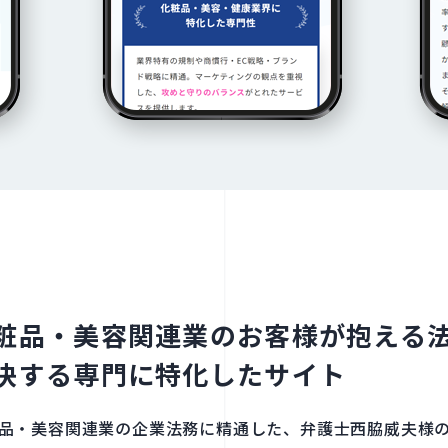
粧品・美容関連業の​お客様が​抱える​法
決する​専門に​特化した​サイト
品・美容関連業の​企業法務に​精通した、​弁護士西脇威夫様の​