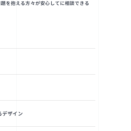
題を​抱える​方​々が​安心してに​相談できる​
る​デザイン