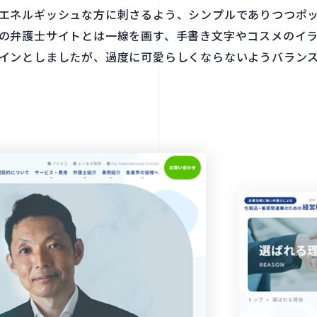
​エネルギッシュな方に​刺さる​よう、​シンプルで​ありつつポッ
の​弁護士サイトとは​一線を​画す、​手書き文字や​コスメの​イラ
インと​しましたが、​過度に​可愛らしくならないようバランス