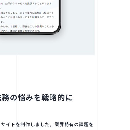
務の​悩みを​戦略的に​
サイトを​制作しました。​業界特有の​課題を​