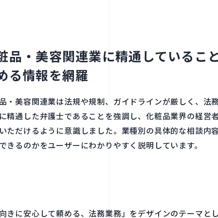
粧品・美容関連業に​精通している​こと
める​情報を​網羅
品・美容関連業は​法規や​規制、​ガイドラインが​厳しく、​法務に
に​精通した​弁護士である​ことを​強調し、​化粧品業界の​経営
いただけるように​意識しました。​業種別の​具体的な​相談内容や
できるのかを​ユーザーに​わかりやすく​説明しています。
向きに​安心して​頼める、​法務業務」を​デザインの​テーマと