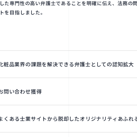
した​専門性の​高い​弁護士である​ことを​明確に​伝え、​法務の​問
トを​目指しました。
化粧品業界の​課題を​解決できる​弁護士と​しての​認知拡大
お問い​合わせ獲得
よく​ある​士業サイトから​脱却した​オリジナリティあ​ふれ