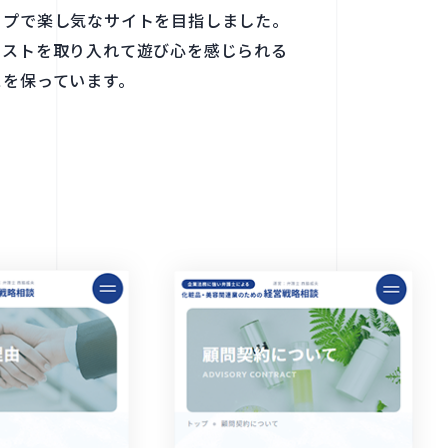
プで​楽し気な​サイトを​目指しました。​
ストを​取り入れて​遊び心を​感じられる​
を​保っています。