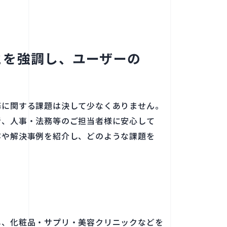
を​強調し、​ユーザーの​
​関する​課題は​決して​少なく​ありません。​
者、​人事・法務等の​ご担当者様に​安心して​
​解決事例を​紹介し、​どのような​課題を​
し、​化粧品・サプリ・美容クリニックなどを​