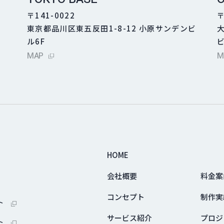
〒141-0022
〒
東京都品川区東五反田1-8-12 小原サンデンビ
ル6F
ビ
外部サイトにリンクします
MAP
M
HOME
会社概要
料金案
コンセプト
制作実
外部サイトにリンクします
ト
サービス紹介
プロジ
外部サイトにリンクします
ト