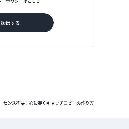
外部サイトにリンクします
シーポリシー
はこちら
送信する
センス不要！心に響くキャッチコピーの作り方